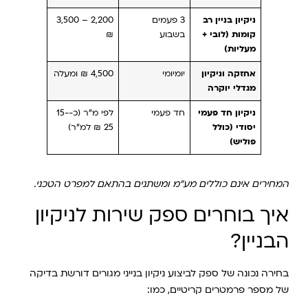
ניקיון בניין רב
3 פעמים
2,200 – 3,500
קומות (לובי +
בשבוע
₪
מעליות)
אחזקה וניקיון
יומיומי
4,500 ₪ ומעלה
מגדלי יוקרה
ניקיון חד פעמי
חד פעמי
לפי מ"ר (כ-15-
יסודי (כולל
25 ₪ למ"ר)
פוליש)
המחירים אינם כוללים מע"מ ומשתנים בהתאם למפרט הטכני.
איך בוחרים ספק שירות לניקיון
הבניין?
בחירה נכונה של ספק לביצוע ניקיון בנייני מגורים דורשת בדיקה
של מספר פרמטרים קריטיים, כמו: