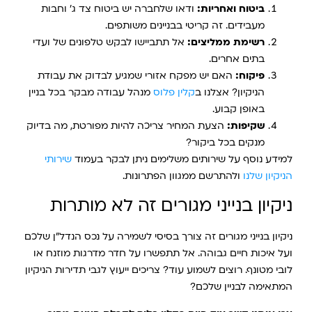
ביטוח ואחריות:
ודאו שלחברה יש ביטוח צד ג' וחבות
מעבידים. זה קריטי בבניינים משותפים.
רשימת ממליצים:
אל תתביישו לבקש טלפונים של ועדי
בתים אחרים.
פיקוח:
האם יש מפקח אזורי שמגיע לבדוק את עבודת
הניקיון? אצלנו ב
קלין פלוס
מנהל עבודה מבקר בכל בניין
באופן קבוע.
שקיפות:
הצעת המחיר צריכה להיות מפורטת, מה בדיוק
מנקים בכל ביקור?
למידע נוסף על שירותים משלימים ניתן לבקר בעמוד
שירותי
הניקיון שלנו
ולהתרשם ממגוון הפתרונות.
ניקיון בנייני מגורים זה לא מותרות
ניקיון בנייני מגורים זה צורך בסיסי לשמירה על נכס הנדל"ן שלכם
ועל איכות חיים גבוהה. אל תתפשרו על חדר מדרגות מוזנח או
לובי מטונף. רוצים לשמוע עוד? צריכים ייעוץ לגבי תדירות הניקיון
המתאימה לבניין שלכם?